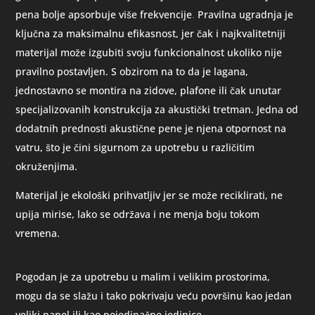
pena bolje apsorbuje više frekvencije
.
Pravilna ugradnja je
ključna za maksimalnu efikasnost, jer čak i najkvalitetniji
materijal može izgubiti svoju funkcionalnost ukoliko nije
pravilno postavljen. S obzirom na to da je lagana,
jednostavno se montira na zidove, plafone ili čak unutar
specijalizovanih konstrukcija za akustički tretman. Jedna od
dodatnih prednosti akustične pene je njena otpornost na
vatru, što je čini sigurnom za upotrebu u različitim
okruženjima.
Materijal je ekološki prihvatljiv jer se može reciklirati, ne
upija mirise, lako se održava i ne menja boju tokom
vremena.
Pogodan je za upotrebu u malim i velikim prostorima,
mogu da se slažu i tako pokrivaju veću površinu kao jedan
veliki panel ili kao pojedinačne jedinice.