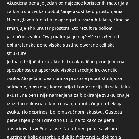
Akustična pena je jedan od najčešće korišćenih materijala
za kontrolu zvuka i poboljšanje akustike u prostorijama.
Njena glavna funkcija je apsorpcija zvučnih talasa, čime se
smanjuje eho unutar prostora, što rezultira boljom
jasnoćom zvuka. Ovaj materijal je najčešće izrađen od
poliuretanske pene visoke gustine otvorene ćelijske
strukture.
Jedna od ključnih karakteristika akustične pene je njena
sposobnost da apsorbuje visoke i srednje frekvencije
zvuka, što je čini idealnom za prostore poput studija za
snimanje, bioskopa, kancelarija i konferencijskih sala. Iako
akustična pena nije namenjena za blokiranje zvuka, ona je
izuzetno efikasna u kontrolisanju unutrašnjih refleksija
zvuka, što doprinosi boljem zvučnom iskustvu. Gustoća
pene i njen profil direktno utiču na to kako će pena
apsorbovati zvučne talase. Na primer, pena sa višom
gustinom bolje apsorbuje dublje frekvencije, dok tanja