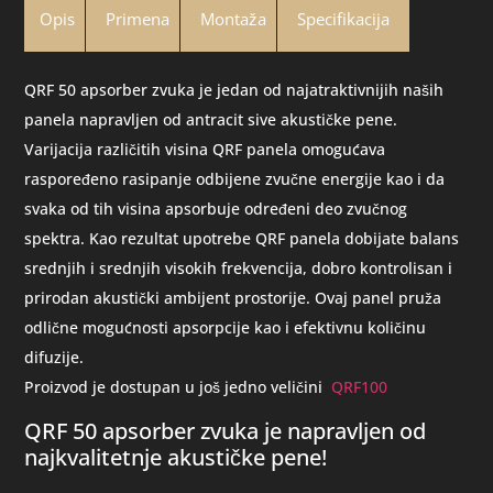
Opis
Primena
Montaža
Specifikacija
QRF 50 apsorber zvuka je jedan od najatraktivnijih naših
panela napravljen od antracit sive akustičke pene.
Varijacija različitih visina QRF panela omogućava
raspoređeno rasipanje odbijene zvučne energije kao i da
svaka od tih visina apsorbuje određeni deo zvučnog
spektra. Kao rezultat upotrebe QRF panela dobijate balans
srednjih i srednjih visokih frekvencija, dobro kontrolisan i
prirodan akustički ambijent prostorije. Ovaj panel pruža
odlične mogućnosti apsorpcije kao i efektivnu količinu
difuzije.
Proizvod je dostupan u još jedno veličini
QRF100
QRF 50 apsorber zvuka je napravljen od
najkvalitetnje akustičke pene!