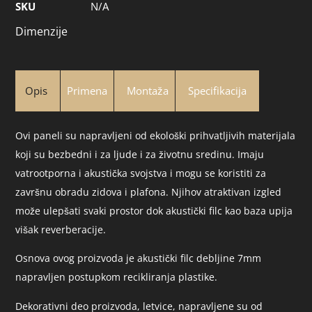
SKU
N/A
Dimenzije
Opis
Primena
Montaža
Specifikacija
Ovi paneli su napravljeni od ekološki prihvatljivih materijala
koji su bezbedni i za ljude i za životnu sredinu. Imaju
vatrootporna i akustička svojstva i mogu se koristiti za
završnu obradu zidova i plafona. Njihov atraktivan izgled
može ulepšati svaki prostor dok akustički filc kao baza upija
višak reverberacije.
Osnova ovog proizvoda je akustički filc debljine 7mm
napravljen postupkom recikliranja plastike.
Dekorativni deo proizvoda, letvice, napravljene su od