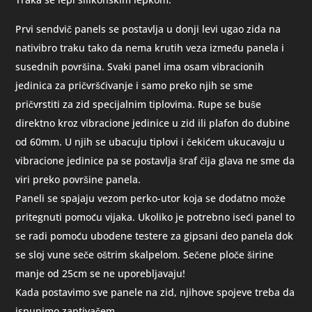
Prvi sendvič panels se postavlja u donji levi ugao zida na
nativibro traku tako da nema krutih veza između panela i
susednih površina. Svaki panel ima osam vibracionih
jedinica za pričvršćivanje i samo preko njih se sme
pričvrstiti za zid specijalnim tiplovima. Rupe se buše
direktno kroz vibracione jedinice u zid ili plafon do dubine
od 60mm. U njih se ubacuju tiplovi i čekićem ukucavaju u
vibracione jedinice pa se postavlja šraf čija glava ne sme da
viri preko površine panela.
Paneli se spajaju vezom perko-utor koja se dodatno može
pritegnuti pomoću vijaka. Ukoliko je potrebno iseći panel to
se radi pomoću ubodene testere za gipsani deo panela dok
se sloj vune seče oštrim skalpelom. Sečene ploče širine
manje od 25cm se ne uporebljavaju!
Kada postavimo sve panele na zid, njihove spojeve treba da
ispunimo zaptivačem.