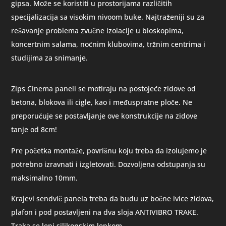
gipsa. Može se koristiti u prostorijama različitih
specijalizacija sa visokim nivoom buke. Najtraženiji su za
rešavanje problema zvučne izolacije u bioskopima,
koncertnim salama, noćnim klubovima, tržnim centrima i
studijima za snimanje.
Zips Cinema paneli se motiraju na postojeće zidove od
betona, blokova ili cigle, kao i međuspratne ploče. Ne
preporučuje se postavljanje ove konstrukcije na zidove
tanje od 8cm!
Pre početka montaže, povrišnu koju treba da izolujemo je
potrebno izravnati i izgletovati. Dozvoljena odstupanja su
maksimalno 10mm.
Krajevi sendvič panela treba da budu uz bočne ivice zidova,
plafon i pod postavljeni na dva sloja ANTIVIBRO TRAKE.
Traka se lepi silikonskim lepkom.