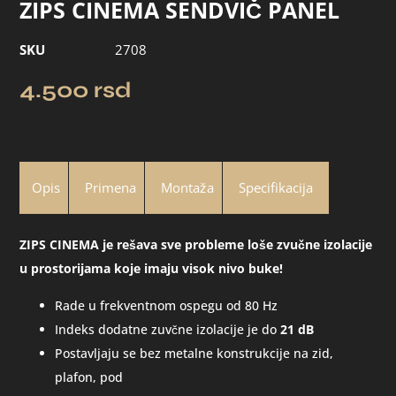
ZIPS CINEMA SENDVIČ PANEL
SKU
2708
4.500
rsd
Opis
Primena
Montaža
Specifikacija
ZIPS CINEMA je rešava sve probleme loše zvučne izolacije
u prostorijama koje imaju visok nivo buke!
Rade u frekventnom ospegu od 80 Hz
Indeks dodatne zuvčne izolacije je do
21 dB
Postavljaju se bez metalne konstrukcije na zid,
plafon, pod