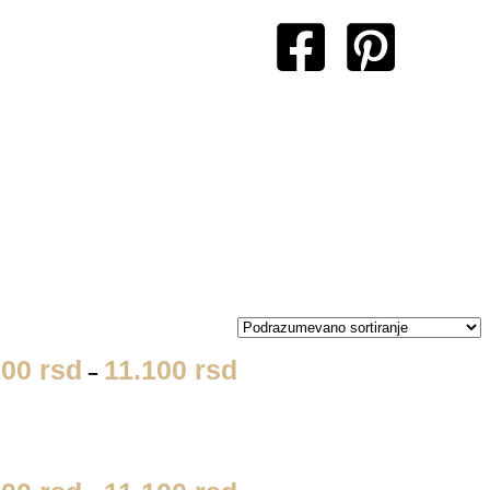
100
rsd
11.100
rsd
–