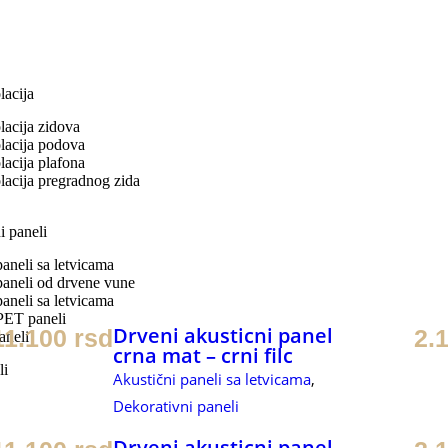
lacija
lacija zidova
lacija podova
lacija plafona
lacija pregradnog zida
i paneli
paneli sa letvicama
paneli od drvene vune
paneli sa letvicama
PET paneli
Drveni akusticni panel
11.100
rsd
2.
aneli
crna mat – crni filc
li
Akustični paneli sa letvicama
,
Dekorativni paneli
Drveni akusticni panel