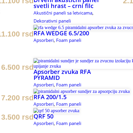
11.100
rsd
2.
svetli hrast – crni filc
t
Akustični paneli sa letvicama
,
Dekorativni paneli
RFA WEDGE 6.5/200
11.100
rsd
Apsorberi
,
Foam paneli
6.500
rsd
Apsorber zvuka RFA
PYRAMID
Apsorberi
,
Foam paneli
RFA 200/1.5
7.200
rsd
Apsorberi
,
Foam paneli
QRF 50
3.500
rsd
Apsorberi
,
Foam paneli