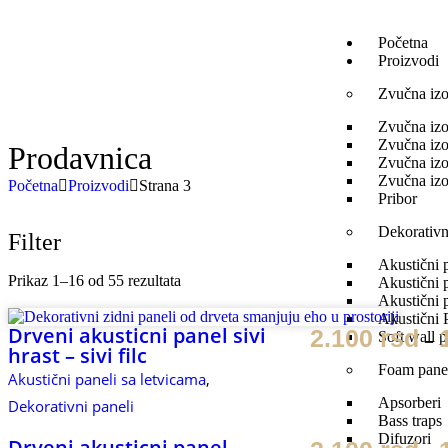
Početna
Proizvodi
Zvučna izo
Zvučna izo
Zvučna izo
Prodavnica
Zvučna izo
Zvučna izo
Početna
Proizvodi
Strana 3
Pribor
Dekorativn
Filter
Akustični 
Prikaz 1–16 od 55 rezultata
Akustični 
Akustični 
Akustični 
Drveni akusticni panel sivi
2.100
rsd
–
Soft wall p
hrast – sivi filc
Foam pane
Akustični paneli sa letvicama
,
Apsorberi
Dekorativni paneli
Bass traps
Difuzori
Drveni akusticni panel