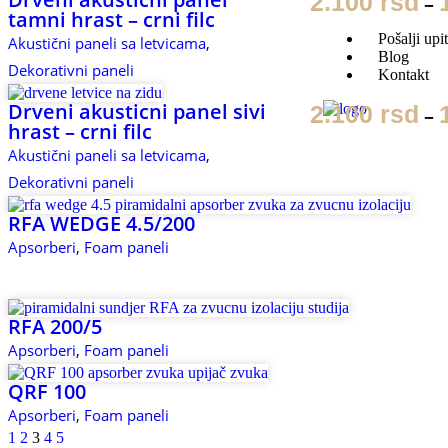
2.100
rsd
–
tamni hrast – crni filc
Pošalji upi
Akustični paneli sa letvicama
,
Blog
Dekorativni paneli
Kontakt
Drveni akusticni panel sivi
2.100
rsd
X
–
hrast – crni filc
Akustični paneli sa letvicama
,
Dekorativni paneli
RFA WEDGE 4.5/200
Apsorberi
,
Foam paneli
RFA 200/5
Apsorberi
,
Foam paneli
QRF 100
Apsorberi
,
Foam paneli
1
2
3
4
5